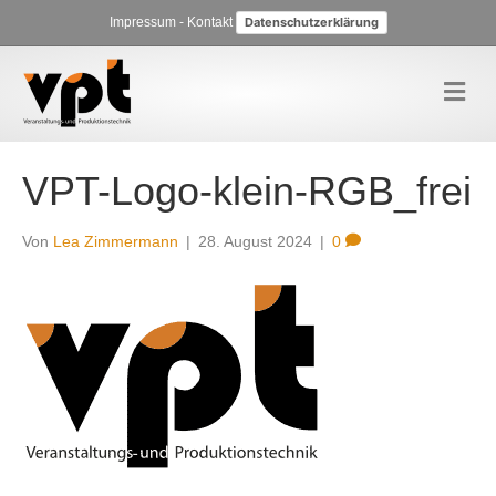
Impressum
-
Kontakt
Datenschutzerklärung
N
a
v
i
g
VPT-Logo-klein-RGB_frei
a
t
i
Von
Lea Zimmermann
|
28. August 2024
|
0
o
n