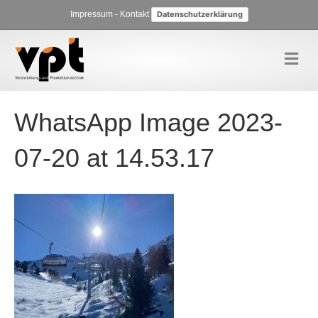
Impressum
-
Kontakt
Datenschutzerklärung
N
a
v
i
g
WhatsApp Image 2023-
a
t
i
07-20 at 14.53.17
o
n