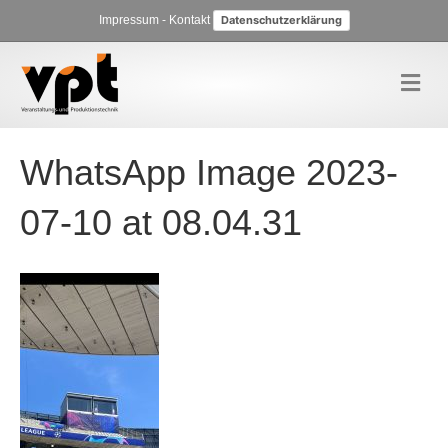
Impressum
-
Kontakt
Datenschutzerklärung
N
a
v
i
g
WhatsApp Image 2023-
a
t
i
07-10 at 08.04.31
o
n