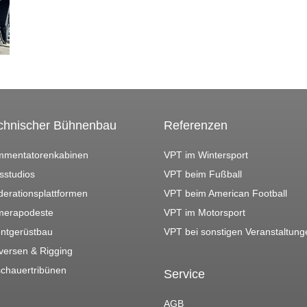
chnischer Bühnenbau
Referenzen
mentatorenkabinen
VPT im Wintersport
sstudios
VPT beim Fußball
erationsplattformen
VPT beim American Football
erapodeste
VPT im Motorsport
ntgerüstbau
VPT bei sonstigen Veranstaltung
versen & Rigging
chauertribünen
Service
AGB