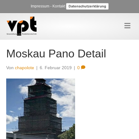
Impressum
-
Kontakt
Datenschutzerklärung
N
a
v
i
g
Moskau Pano Detail
a
t
i
Von
chapolote
|
6. Februar 2019
|
0
o
n